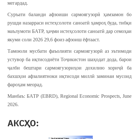
мегардад.
Суръати баланди афзоиши сармоягузорӣ ҳамзамон бо
рушди назарраси истеҳсолоти саноатӣ ҳамроҳ буда, тибқи
маълумоти БАТР, ҳаҷми истеҳсолоти саноатӣ дар семоҳаи
якуми соли 2026 29,6 фоиз афзоиш ёфтааст.
Тамоюли мусбати фаъолияти сармоягузорӣ аз эътимоди
устувор ба иқтисодиёти Тоҷикистон шаҳодат дода, барои
ҷалби бештари сармоягузориҳои дохилию хориҷӣ ба
бахшҳои афзалиятноки иқтисоди миллӣ заминаи мусоид
фароҳам меорад.
Манбаъ: БАТР (EBRD), Regional Economic Prospects, June
2026.
АКСҲО: