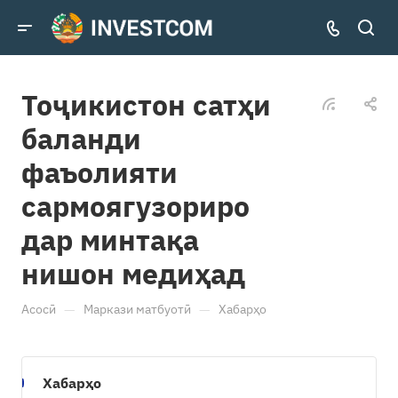
Тоҷикистон сатҳи
баланди
фаъолияти
сармоягузориро
дар минтақа
нишон медиҳад
—
—
Асосӣ
Маркази матбуотӣ
Хабарҳо
Хабарҳо