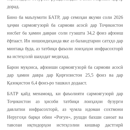
дорад.
Бино ба маълумоти БАТР, дар семоҳаи якуми соли 2026
ҳаҷми сармоягузорӣ ба сармояи асосӣ дар Тоҷикистон
нисбат ба ҳамин давраи соли гузашта 34,2 фоиз афзоиш
ёфтааст. Ин нишондиҳанда яке аз баландтарин сатҳҳо дар
минтақа буда, аз татбиқи фаъоли лоиҳаҳои инфрасохторӣ
ва истеҳсолӣ шаҳодат медиҳад.
Барои муқоиса, афзоиши сармоягузорӣ ба сармояи асосӣ
дар ҳамин давра дар Қирғизистон 25,5 фоиз ва дар
Қазоқистон 6,4 фоиз-ро ташкил додааст.
БАТР қайд менамояд, ки фаъолияти сармоягузорӣ дар
Тоҷикистон аз ҳисоби татбиқи лоиҳаҳои бузурги
давлатии инфрасохторӣ, аз ҷумла идомаи сохтмони
Неругоҳи барқи обии «Роғун», рушди бахши саноат ва
тавсеаи иқтидорҳои истеҳсолии кишвар дастгирӣ