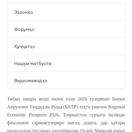
Эълонҳо
Форумҳо
Ҳуҷҷатҳо
Нашри матбуотӣ
Видеомаводҳо
Тибқи нашри моҳи июни соли 2026 гузориши Бонки
Аврупоии Таҷдид ва Рушд (БАТР) таҳти унвони Regional
Economic Prospects 2026, Тоҷикистон суръати баланди
фаъолияти сармоягузориро нигоҳ дошта, дар қатори
иқтисодҳои босуръат рушдёбандаи Осиёи Марказӣ қарор