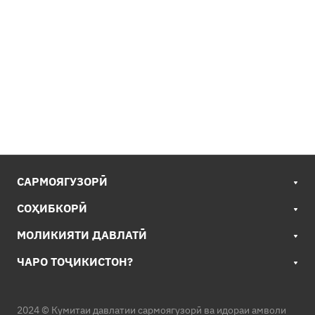
САРМОЯГУЗОРӢ
СОҲИБКОРӢ
МОЛИКИЯТИ ДАВЛАТӢ
ЧАРО ТОҶИКИСТОН?
2024 © Кумитаи давлатии сармоягузорӣ ва идораи амволи