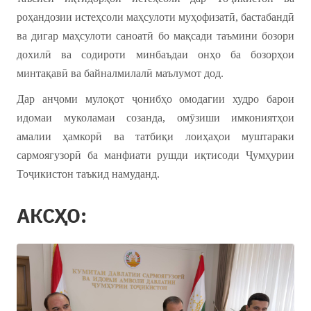
роҳандозии истеҳсоли маҳсулоти муҳофизатӣ, бастабандӣ
ва дигар маҳсулоти саноатӣ бо мақсади таъмини бозори
дохилӣ ва содироти минбаъдаи онҳо ба бозорҳои
минтақавӣ ва байналмилалӣ маълумот дод.
Дар анҷоми мулоқот ҷонибҳо омодагии худро барои
идомаи муколамаи созанда, омӯзиши имкониятҳои
амалии ҳамкорӣ ва татбиқи лоиҳаҳои муштараки
сармоягузорӣ ба манфиати рушди иқтисоди Ҷумҳурии
Тоҷикистон таъкид намуданд.
АКСҲО: