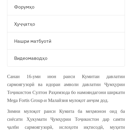
Форумҳо
Ҳуҷҷатҳо
Нашри матбуотӣ
Видеомаводҳо
Санаи 16-уми июн раиси Кумитаи давлатии
сармоягузорӣ ва идораи амволи давлатии Ҷумҳурии
Тоҷикистон Султон Раҳимзода бо намояндагони ширкати
Mega Fortis Group-и Малайзия мулоқот анҷом дод.
Зимни мулоқот раиси Кумита ба меҳмонон оид ба
сиёсати Ҳукумати Ҷумҳурии Тоҷикистон дар самти
ҷалби сармоягузорӣ, ислоҳоти иқтисодӣ, муҳити