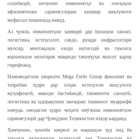
соҳибкорӣ, инчунин имкониятҳо ва лоиҳаҳои
афзалиятноки сармоягузории кишвар маълумоти
муфассал пешниҳод намуд.
Аз ҷумла, имкониятҳои ҳамкорӣ дар бахшҳои саноат,
логистика, истеҳсолот, савдо, рушди инфрасохтори
муосир, минтақаҳои озоди иқтисодӣ ва таъсиси
корхонаҳои муштарак мавриди таваҷҷуҳи махсус қарор
гирифтанд.
Намояндагони ширкати Mega Fortis Group фаъолият ва
таҷрибаи худро дар соҳаи истеҳсоли маҳсулоти
муҳофизатӣ, маводи бастабандӣ, таъминоти саноатӣ,
логистика ва идоракунии занҷираи таъминот муаррифӣ
намуда, омодагии худро ҷиҳати омӯзиши имкониятҳои
сармоягузорӣ дар Ҷумҳурии Тоҷикистон изҳор карданд.
Ҳамчунин, ҷониби ширкат аз нақшаҳои худ оид ба
таъсиси иқтидорҳои истеҳсолӣ дар Тоҷикистон ва