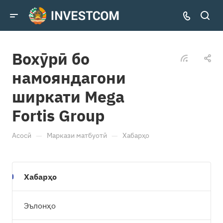
Вохӯрӣ бо
намояндагони
ширкати Mega
Fortis Group
—
—
Асосӣ
Маркази матбуотӣ
Хабарҳо
Хабарҳо
Эълонҳо