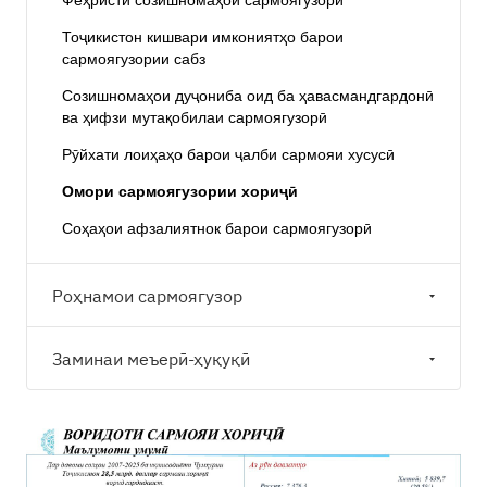
Феҳристи созишномаҳои сармоягузорӣ
Тоҷикистон кишвари имкониятҳо барои
сармоягузории сабз
Cозишномаҳои дуҷониба оид ба ҳавасмандгардонӣ
ва ҳифзи мутақобилаи сармоягузорӣ
Рӯйхати лоиҳаҳо барои ҷалби сармояи хусусӣ
Омори сармоягузории хориҷӣ
Соҳаҳои афзалиятнок барои сармоягузорӣ
Роҳнамои сармоягузор
Заминаи меъерӣ-ҳуқуқӣ