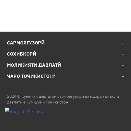
САРМОЯГУЗОРӢ
СОҲИБКОРӢ
МОЛИКИЯТИ ДАВЛАТӢ
ЧАРО ТОҶИКИСТОН?
2024 © Кумитаи давлатии сармоягузорӣ ва идораи амволи
давлатии Ҷумҳурии Тоҷикистон