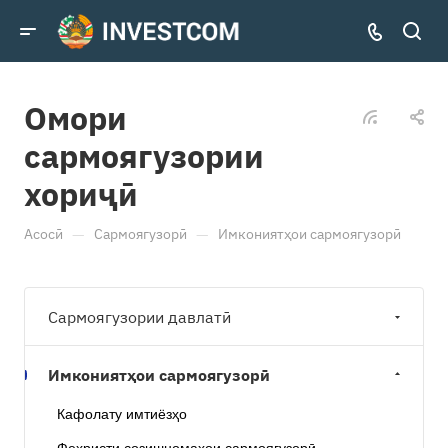
Омори
сармоягузории
хориҷӣ
—
—
Асосӣ
Сармоягузорӣ
Имкониятҳои сармоягузорӣ
Сармоягузории давлатӣ
Имкониятҳои сармоягузорӣ
Кафолату имтиёзҳо