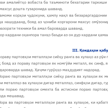
маи амалиётҳо вобаста ба таъминоти бехатарии таркиши
махсус дошта гузаронида шаванд.
Тамоми корҳои ҷудокуни, ҳамлу нақл ва безараргардонии
да нашудаанд, бояд аз ҷониби коргарони махсус омӯзон
азорати техники ба амал бароварда шаванд.
Бор кардани оҳанпора танҳо баъди аз он дур кардани ҳам
III. Қоидаҳои қаб
Пораву партовҳои металлҳои сиёҳу ранга ва хулаҳо аз рӯи
ҳ бояд аз пораву партовҳои як номгӯйи металл, як синф, я
дароварда шавад. Ҳаҷми гурӯҳҳо маҳдудият надорад.
Пораю партовҳои металлҳои сиёҳу ранга ва хулаҳои як ме
и металлҳо ва хулаҳои дигар металлҳо, синфҳои дигар, гу
ли пораю партовҳои омехта ба истиснои пораю партовҳо
ода мешавад.
Пора ва партовҳои металлҳои ранга ва хулаҳое, ки қабат