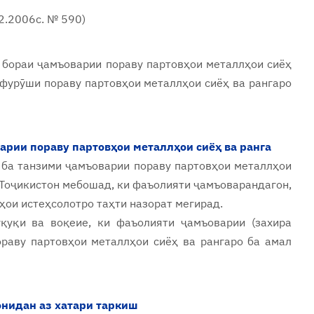
12.2006с.
№ 590
)
 бораи ҷамъоварии пораву партовҳои металлҳои сиёҳ
 фурӯши пораву партовҳои металлҳои сиёҳ ва рангаро
арии пораву партовҳои металлҳои сиёҳ ва ранга
 ба танзими ҷамъоварии пораву партовҳои металлҳои
 Тоҷикистон мебошад, ки фаъолияти ҷамъоварандагон,
ои истеҳсолотро таҳти назорат мегирад.
уқуқи ва воқеие, ки фаъолияти ҷамъоварии (захира
пораву партовҳои металлҳои сиёҳ ва рангаро ба амал
донидан аз хатари таркиш