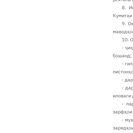
8. И
Кумитаи 
9. О
маводҳо
10. 
- ҷи
бошанд;
- ги
пистонҳ
- да
- да
иловаги
- па
зарфҳои 
- му
зарядҳои