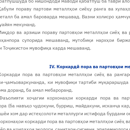
абатпӯшшуда бо нишондоди маводи қабатпӯш ба таври ал
Қабули пораву партови металлҳои сиёҳу ранга ва хулаҳ
еталл ба амал бароварда мешавад. Вазни холисро ҳамчу
уайян мекунанд.
Миқдор ва арзиши пораву партовҳои металлҳои сиёҳ ва р
оҳанпора супорида мешаванд, мутобиқи нархҳои бирж
и Тоҷикистон мувофиқа карда мешаванд.
IV. Коркардӣ пора ва партовҳои м
Коркарди пора ва партовҳои металлҳои сиёҳ ва ранга
ли-ҷамъоваркунанда, ки мувофиқи тартиби муқараршуда
ма доранд, ба амал мебароранд.
Фаъолияти хоҷагии корхонаҳои коркарди пора ва пар
ра (ба навъҳо ҷудокуни, бурриш, майдакуни, исканҷа кар
шёи хом дар истеҳсолоти металлурги истифода бурдани он
Корхонаҳои коркарди пора ва партовҳои металлҳои сиёҳ в
ъёр ва қоидаҳои экологи, санитари-гигиени, эпидемиологи 