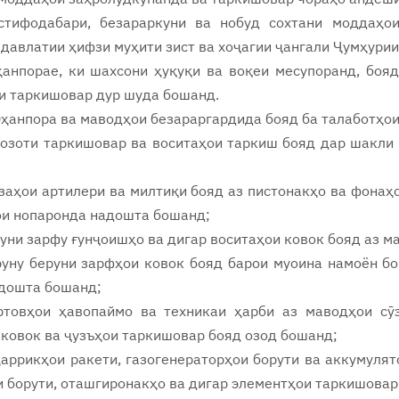
стифодабари, безараркуни ва нобуд сохтани моддаҳо
давлатии ҳифзи муҳити зист ва хоҷагии ҷангали Ҷумҳури
ҳанпорае, ки шахсони ҳуқуқи ва воқеи месупоранд, боя
и таркишовар дур шуда бошанд.
Оҳанпора ва маводҳои безараргардида бояд ба талаботҳо
ҳозоти таркишовар ва воситаҳои таркиш бояд дар шакли 
лзаҳои артилери ва милтиқи бояд аз пистонакҳо ва фонаҳ
ои нопаронда надошта бошанд;
руни зарфу ғунҷоишҳо ва дигар воситаҳои ковок бояд аз м
руну беруни зарфҳои ковок бояд барои муоина намоён бо
 дошта бошанд;
ртовҳои ҳавопаймо ва техникаи ҳарби аз маводҳои сӯз
ковок ва ҷузъҳои таркишовар бояд озод бошанд;
ҳаррикҳои ракети, газогенераторҳои борути ва аккумуля
 борути, оташгиронакҳо ва дигар элементҳои таркишовар