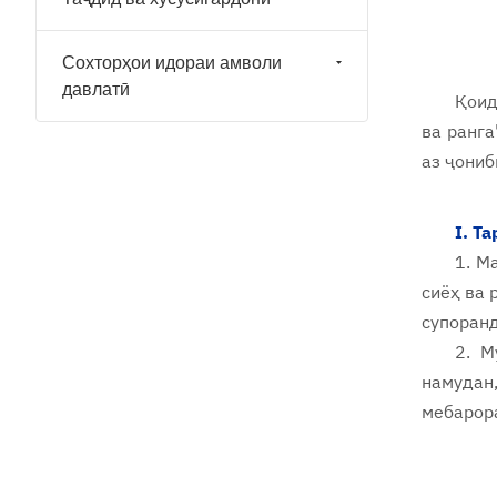
Сохторҳои идораи амволи
давлатӣ
Қоид
ва ранга
аз ҷониб
I. Т
1. М
сиёҳ ва 
супоранд
2. М
намудан,
мебарора