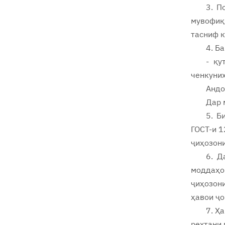
3. П
мувофиқ
тасниф 
4. Б
- қу
ченкуниҳ
Андо
Дар 
5. Б
ГОСТ-и 1
ҷиҳозон
6. Д
моддаҳои
ҷиҳозони
ҳавои ҷо
7. Ҳ
рехтани