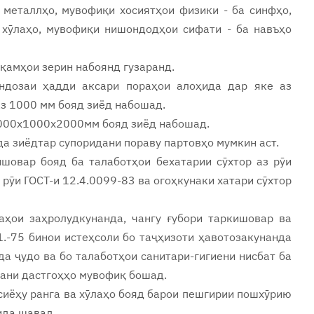
 металлҳо, мувофиқи хосиятҳои физики - ба синфҳо,
 хӯлаҳо, мувофиқи нишондодҳои сифати - ба навъҳо
ақамҳои зерин набоянд гузаранд.
ндозаи ҳадди аксари пораҳои алоҳида дар яке аз
аз 1000 мм бояд зиёд набошад.
 1000х1000х2000мм бояд зиёд набошад.
а зиёдтар супоридани пораву партовҳо мумкин аст.
шовар бояд ба талаботҳои бехатарии сӯхтор аз рӯи
 рӯи ГОСТ-и 12.4.0099-83 ва огоҳкунаки хатари сӯхтор
аҳои заҳролудкунанда, чангу ғубори таркишовар ва
1.-75 бинои истеҳсоли бо таҷҳизоти ҳавотозакунанда
а ҷудо ва бо талаботҳои санитари-гигиени нисбат ба
удани дастгоҳҳо мувофиқ бошад.
сиёҳу ранга ва хӯлаҳо бояд барои пешгирии пошхӯрию
ида шавад.