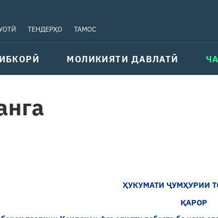
УОТӢ
ТЕНДЕРҲО
ТАМОС
ИБКОРӢ
МОЛИКИЯТИ ДАВЛАТӢ
Ч
анга
ҲУКУМАТИ ҶУМҲУРИИ 
ҚАРОР