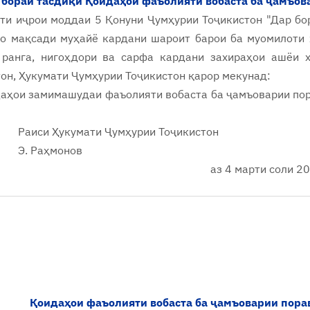
 бораи тасдиқи Қоидаҳои фаъолияти вобаста ба ҷамъова
ти иҷрои моддаи 5 Қонуни Ҷумҳурии Тоҷикистон "
Дар бо
 бо мақсади муҳайё кардани шароит барои ба муомилоти
 ранга, нигоҳдори ва сарфа кардани захираҳои ашёи 
он, Ҳукумати Ҷумҳурии Тоҷикистон қарор мекунад:
аҳои замимашудаи фаъолияти вобаста ба ҷамъоварии пор
Раиси
Ҳукумати Ҷумҳурии Тоҷикистон
Э. Раҳмонов
аз 4 марти соли 2
Қоидаҳои фаъолияти вобаста ба ҷамъоварии порав