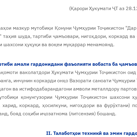
(Қарори Ҳукумати ҶТ аз 28.
аҳои мазкур мутобиқи Қонуни Ҷумҳурии Тоҷикистон "
Дар
" таҳия шуда, тартиби ҷамъовари, нигоҳдори, коркард ва
и шахсони ҳуқуқи ва воқеи муқаррар менамоянд.
артиби амали гардонидани фаъолияти вобаста ба ҷамъов
ақомоти ваколатдори Ҳукумати Ҷумҳурии Тоҷикистон оид
ранга, инчунин коркарди онҳо Вазорати саноати Ҷумҳурии
агон ва истифодабарандагони амволи металлдору партовҳ
утобиқи қонунгузории Ҷумҳурии Тоҷикистон шахсони ҳ
 харид, коркард, ҳосилкуни, нигоҳдори ва фурӯхтани) 
нд, бояд соҳиби иҷозатнома (литсензия) бошанд.
II. Талаботҳои техникӣ ва эмин гар