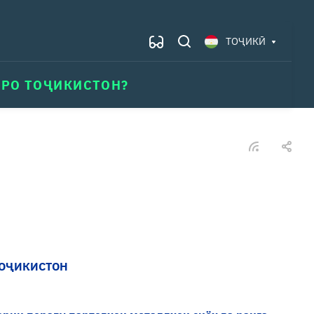
ТОҶИКӢ
АРО ТОҶИКИСТОН?
ТОҶИКИСТОН