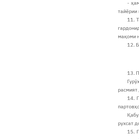
- ҳа
тайёрии 
11. 
гардони
мақоми н
12. 
13. 
Гурӯ
расмият 
14. 
партовҳо
Қабу
рухсат д
15. 