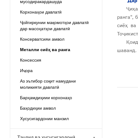
Дар
мусодиракардашуда
Ҷиҳа
Корхонаҳои давлатӣ
ранга
",
Ҷойгиркунии мақомотҳои давлатӣ
сиёҳ ва
дар масоҳатҳои давлатӣ
Тоҷикист
Консерватсияи амвол
Қоид
Металли сиёҳ ва ранга
шаванд.
Консессия
Иҷора
Аз эътибор соқит намудани
моликияти давлатӣ
Барҳамдиҳиии корхонаҳо
Баҳодиҳии амвол
Хусусигардонии манзил
Таҷдид ва хусусигардонӣ