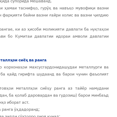
оҳида супорида мешаванд.
ои ҳамаи таснифҳо, гурӯҳ ва навъҳо мувофиқи вазни
н фарқияти байни вазни ғайри холис ва вазни ҷилдию
ангае, ки аз ҳисоби моликияти давлати ба нуқтаҳои
ави бо Кумитаи давлатии идораи амволи давлатии
еталлҳои сиёҳ ва ранга
ро корхонаҳои махсусгардонидашудаи металлурги ва
 ба қайд гирифта шудаанд ва барои чунин фаъолият
товҳои металлҳои сиёҳу ранга аз тайёр намудани
дан, ба қолаб даровардан ва гудозиш) барои минбаъд
ҳо иборат аст.
а ранга ӯҳдадоранд;
ва зидди сӯхторро риоя кунад;