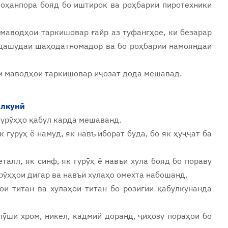
 оҳанпора бояд бо иштирок ва роҳбарии пиротехники
 маводҳои таркишовар ғайр аз туфангҳое, ки безарар
идашудаи шаҳодатномадор ва бо роҳбарии намояндаи
аи маводҳои таркишовар иҷозат дода мешавад.
улкунӣ
 гурӯҳҳо қабул карда мешаванд.
к гурӯҳ ё намуд, як навъ иборат буда, бо як ҳуҷҷат ба
талл, як синф, як гурӯҳ ё навъи хула бояд бо пораву
рӯҳҳои дигар ва навъи хулаҳо омехта набошанд.
и титан ва хулаҳои титан бо розигии қабулкунанда
пӯши хром, никел, кадмий доранд, ҷиҳозу пораҳои бо