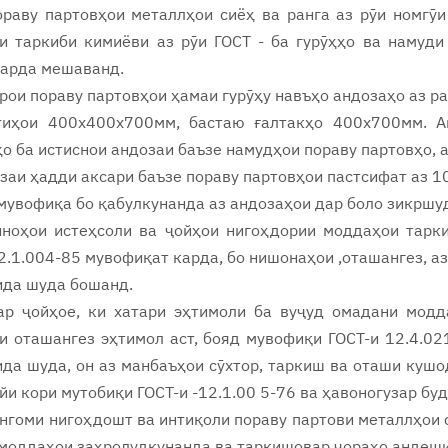
ораву партовҳои металлҳои сиёҳ ва ранга аз рӯи номгӯи
и таркиби кимиёви аз рӯи ГОСТ - ба гурӯҳҳо ва намуди
карда мешаванд.
арои пораву партовҳои ҳамаи гурӯҳу навъҳо андозаҳо аз р
тиҳои 400х400х700мм, бастаю ғалтакҳо 400х700мм. А
о ба истиснои андозаи баъзе намудҳои пораву партовҳо, 
заи ҳадди аксари баъзе пораву партовҳои пастсифат аз
мувофиқа бо қабулкунанда аз андозаҳои дар боло зикршуд
иноҳои истеҳсоли ва ҷойҳои нигоҳдории моддаҳои тарки
2.1.004-85 мувофиқат карда, бо нишонаҳои ,оташангез, аз
ида шуда бошанд.
ар ҷойҳое, ки хатари эҳтимоли ба вуҷуд омадани модд
 оташангез эҳтимол аст, бояд мувофиқи ГОСТ-и 12.4.02
да шуда, он аз манбаъҳои сӯхтор, таркиш ва оташи кушод
йи кори мутобиқи ГОСТ-и -12.1.00 5-76 ва ҳавоногузар б
ангоми нигоҳдошт ва интиқоли пораву партови металлҳои 
 моддаҳои заҳролудкунанда ва таркишовар чораҳо андеш