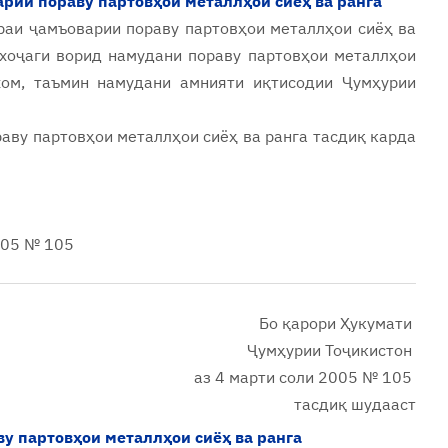
рии пораву партовҳои металлҳои сиёҳ ва ранга
раи ҷамъоварии пораву партовҳои металлҳои сиёҳ ва
 хоҷаги ворид намудани пораву партовҳои металлҳои
хом, таъмин намудани амнияти иқтисодии Ҷумҳурии
аву партовҳои металлҳои сиёҳ ва ранга
тасдиқ карда
005 № 105
Бо қарори Ҳукумати
Ҷумҳурии Тоҷикистон
аз 4 марти соли 2005
№ 105
тасдиқ шудааст
у партовҳои металлҳои сиёҳ ва ранга