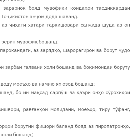
и зарарнок бояд мувофиқи қоидаҳои тасдиқкардаи
и Тоҷикистон анҷом дода шаванд.
д аз ҷиҳати хатари таркишовари санҷида шуда аз он
и зерин мувофиқ бошанд:
парокандаги, аз зарядҳо, шарорагирон ва борут ҷудо
ои зарбаи галвани холи бошанд ва боқимондаи боруту
аводу моеъҳо ва намию ях озод бошанд;
шанд, бо ин мақсад сарпӯш ва қаъри онҳо сӯрохиҳои
ишвори, равғанҳои молидани, моеъҳо, тиру тӯфанг,
торҳои борутии фишори баланд бояд аз пиропатронҳо,
 холи бошанд;