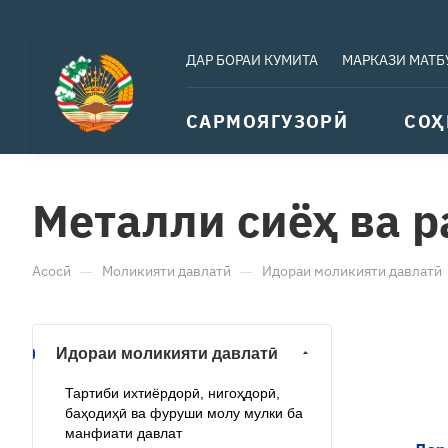
ДАР БОРАИ КУМИТА
МАРКАЗИ МАТБ
САРМОЯГУЗОРӢ
СОҲ
Металли сиёҳ ва р
—
—
Асосӣ
Моликияти давлатӣ
Идораи моликияти давлатӣ
Идораи моликияти давлатӣ
Тартиби ихтиёрдорӣ, нигоҳдорӣ,
баҳодиҳӣ ва фуруши молу мулки ба
манфиати давлат