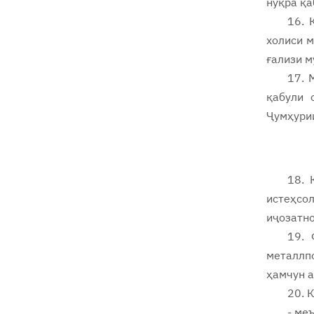
нуқра қ
16. 
холиси м
ғализи м
17. 
қабули 
Ҷумҳури
18. 
истеҳсо
иҷозатно
19. 
металлпо
ҳамчун а
20. 
- ме