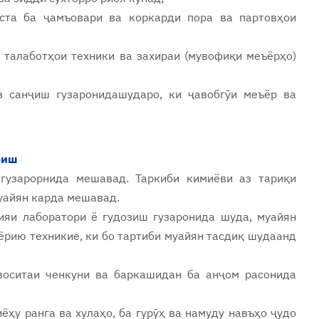
аста ба ҷамъовари ва коркарди пора ва партовҳои
а талаботҳои техники ва захираи (мувофиқи меъёрҳо)
з санҷиш гузаронидашударо, ки ҷавобгӯи меъёр ва
оиш
гузарорнида мешавад. Таркиби кимиёви аз тариқи
муайян карда мешавад.
ияи лаборатори ё гудозиш гузаронида шуда, муайян
ёрию техникие, ки бо тартиби муайян тасдиқ шудаанд
воситаи ченкуни ва баркашидан ба анҷом расонида
ҳу ранга ва хулаҳо, ба гурӯҳ ва намуду навъҳо ҷудо