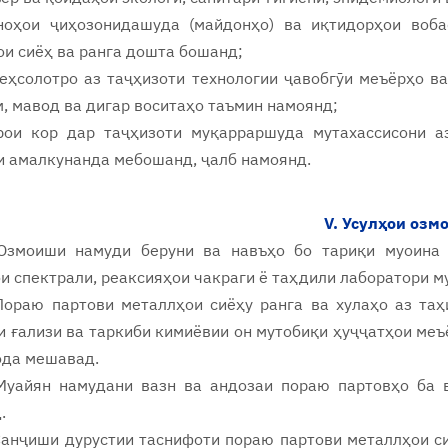
ноҳои ҷиҳозонидашуда (майдонҳо) ва иқтидорҳои воб
и сиёҳ ва ранга дошта бошанд;
теҳсолотро аз таҷҳизоти технологии ҷавобгӯи меъёрҳо в
, мавод ва дигар воситаҳо таъмин намоянд;
рои кор дар таҷҳизоти муқарраршуда мутахассисони а
и амалкунанда мебошанд, ҷалб намоянд.
V. Усулҳои озм
Озмоиши намуди беруни ва навъҳо бо тариқи муоина 
и спектрали, реаксияҳои чакраги ё таҳдили лаборатори 
Пораю партови металлҳои сиёҳу ранга ва хулаҳо аз таҳ
 ғализи ва таркиби кимиёвии он мутобиқи ҳуҷҷатҳои меъ
ода мешавад.
Муайян намудани вазн ва андозаи пораю партовҳо ба 
.
Санҷиши дурустии таснифоти пораю партови металлҳои сиё