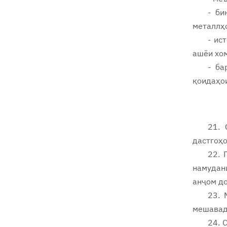
- би
металлҳо
- ис
ашёи хом
- ба
қоидаҳо
21. 
дастгоҳо
22. 
намудани
анҷом д
23. 
мешавад
24. 