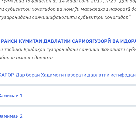
 Ҷумҳурии Тоҷикистон аз 14 майи соли 2017, №29 “Дар бо
и субъектҳои хоҷагидор ва номгӯи масъалаҳои назоратӣ д
гузаронидани санҷишифаъолияти субъектҳои хоҷагидор”
 РАИСИ КУМИТАИ ДАВЛАТИИ САРМОЯГУЗОРӢ ВА ИДОР
и тасдиқи Қоидаҳои гузаронидани санҷиши фаъолияти субъ
абарии амволи давлатӣ
ҚАРОР. Дар бораи Хадамоти назорати давлатии истифодаи
Замимаи 1
Замимаи 2