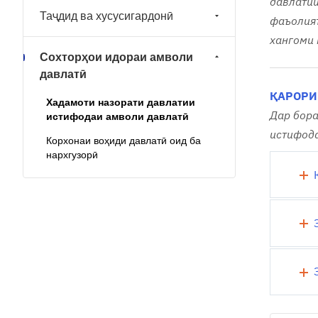
давлатии
Таҷдид ва хусусигардонӣ
фаъолият
хангоми 
Сохторҳои идораи амволи
давлатӣ
ҚАРОРИ
Хадамоти назорати давлатии
Дар бора
истифодаи амволи давлатӣ
истифод
Корхонаи воҳиди давлатӣ оид ба
нархгузорӣ