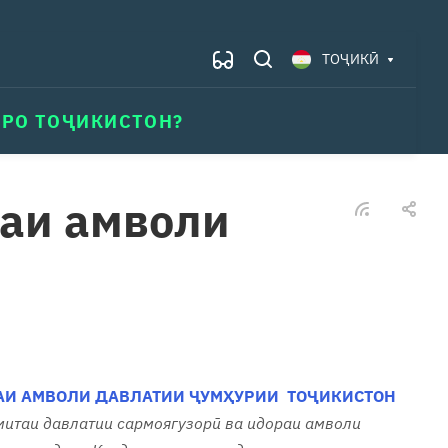
ТОҶИКӢ
АРО ТОҶИКИСТОН?
даи амволи
РАИ АМВОЛИ ДАВЛАТИИ ҶУМҲУРИИ ТОҶИКИСТОН
митаи давлатии сармоягузорӣ ва идораи амволи