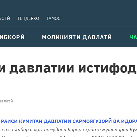
УОТӢ
ТЕНДЕРҲО
ТАМОС
ИБКОРӢ
МОЛИКИЯТИ ДАВЛАТӢ
Ч
и давлатии истифо
авлатӣ
 РАИСИ КУМИТАИ ДАВЛАТИИ САРМОЯГУЗОРӢ ВА ИДО
и аз эътибор соқит намудани Қарори ҳайати мушовараи Ку