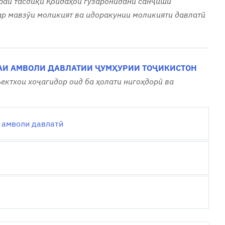
раи тасдиқи Қоидаҳои гузаронидани санҷиши
ар мавзӯи моликият ва идоракунии моликияти давлатӣ
АИ АМВОЛИ ДАВЛАТИИ ҶУМҲУРИИ ТОҶИКИСТОН
ектхои хоҷагидор оид ба ҳолати нигоҳдорӣ ва
 амволи давлатӣ