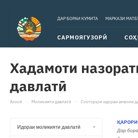
ДАР БОРАИ КУМИТА
МАРКАЗИ МАТБ
САРМОЯГУЗОРӢ
СОҲ
Хадамоти назорат
давлатӣ
—
—
Асосӣ
Моликияти давлатӣ
Сохторҳои идораи амволи д
ҚАРОРИ
Идораи моликияти давлатӣ
Дар бора