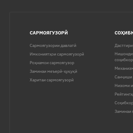
САРМОЯГУЗОРӢ
СОҲИБ
Сармоягузории давлатӣ
Дастгири
Нишонди
Имкониятҳои сармоягузорӣ
соҳибко
Роҳнамои сармоягузор
Механиз
Заминаи меъерӣ-ҳуқуқӣ
Санҷиши
Харитаи сармоягузорӣ
Низоми и
Рейтингҳ
Соҳибкор
Заминаи 