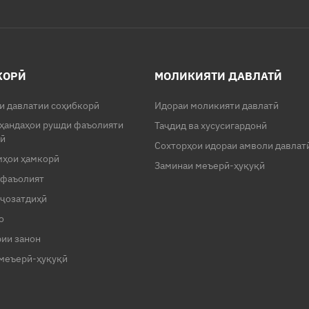
КОРӢ
МОЛИКИЯТИ ДАВЛАТӢ
и давлатии соҳибкорӣ
Идораи моликияти давлатӣ
ҳандаҳои рушди фаъолияти
Таҷдид ва хусусигардонӣ
рӣ
Сохторҳои идораи амволи давлат
мҳои ҳамкорӣ
Заминаи меъерӣ-ҳуқуқӣ
 фаъолият
ҷозатдиҳӣ
о
ии занон
меъерӣ-ҳуқуқӣ