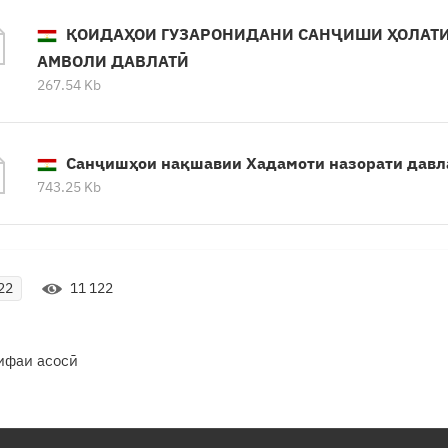
ҚОИДАҲОИ ГУЗАРОНИДАНИ САНҶИШИ ҲОЛАТИ
АМВОЛИ ДАВЛАТӢ
267.54 Kb
Санҷишҳои нақшавии Хадамоти назорати давл
743.25 Kb
11 122
22
ифаи асосӣ